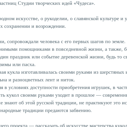
частниц Студии творческих идей «Чудеса».
родном искусстве, о рукоделии, о славянской культуре и 
их сохранении и возрождении.
ни, сопровождали человека с его первых шагов по земле.
нимыми помощниками в повседневной жизни, а также, бе
один праздник или событие деревенской жизни, будь то с
зимы или пасха.
ная кукла изготавливалась своими руками из шерстяных
льна и разноцветных лент и ниток.
я в условиях доступности приобретения игрушек, в част
ить кукол своими руками уходит в прошлое — современн
не знают об этой русской традиции, не практикуют это ис
, народные традиции предаются забвению.
шего проекта — рассказать об искусстве мастерства куко