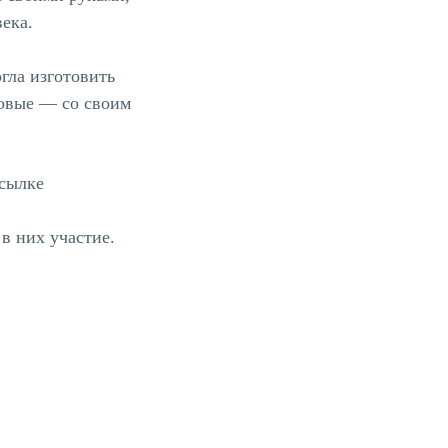
ека.
гла изготовить
овые — со своим
ссылке
в них участие.