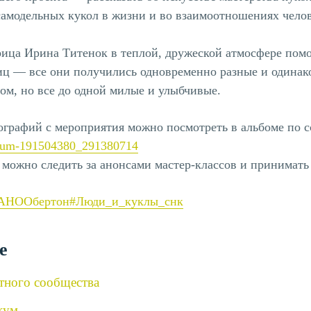
самодельных кукол в жизни и во взаимоотношениях челов
ица Ирина Титенок в теплой, дружеской атмосфере помо
иц — все они получились одновременно разные и одинак
ом, но все до одной милые и улыбчивые.
ографий с мероприятия можно посмотреть в альбоме по 
album-191504380_291380714
 можно следить за анонсами мастер-классов и принимать 
АНООбертон
#Люди_и_куклы_снк
е
ртного сообщества
кум