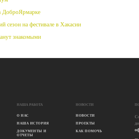
а ДоброЯрмарке
ий сезон на фестивале в Хакасии
танут знакомыми
НАША РАБОТА
НОВОСТИ
П
О НАС
НОВОСТИ
С
д
НАША ИСТОРИЯ
ПРОЕКТЫ
о
ДОКУМЕНТЫ И
КАК ПОМОЧЬ
ОТЧЕТЫ