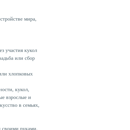
устройстве мира,
з участия кукол
вадьба или сбор
 или хлопковых
ности, кукол,
ые взрослые и
кусство в семьях,
л своими руками,